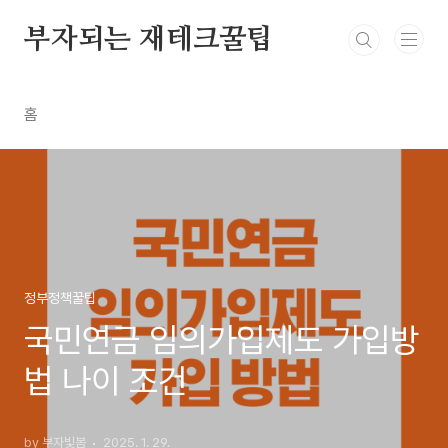
본문 바로가기
부자되는 재테크꿀팁
홈
정부정책꿀팁
국민연금 임의가입제도 가입방
법 나이 조건
by 부자빛봄
2025. 1. 29.