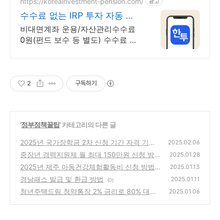
이합니다
https://koreainvestment-pension.com/
광고
수수료 없는 IRP 투자 자동 투
자하는 적립식 ETF
비대면계좌 운용/자산관리수수료
0원(펀드 보수 등 별도) 수수료 없
이 퇴직금 관리
2
구독하기
'
정부정책꿀팁
' 카테고리의 다른 글
2025년 국가장학금 2차 신청 기간 자격 기준
2025.02.06
매뉴얼
중장년 경력지원제 월 최대 150만원 신청 방
(0)
2025.01.28
법
2025년 제주 아동건강체험활동비 신청 방법
(0)
2025.01.13
경남패스 발급 및 환급 방법
(0)
2025.01.11
(0)
청년주택드림 청약통장 2% 금리로 80% 대출
2025.01.06
방법
(0)