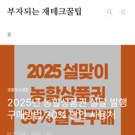
본문 바로가기
부자되는 재테크꿀팁
홈
생활정보꿀팁
2025년 농할상품권 설날 발행
구매방법 30% 할인 사용처
by 부자빛봄
2025. 1. 23.