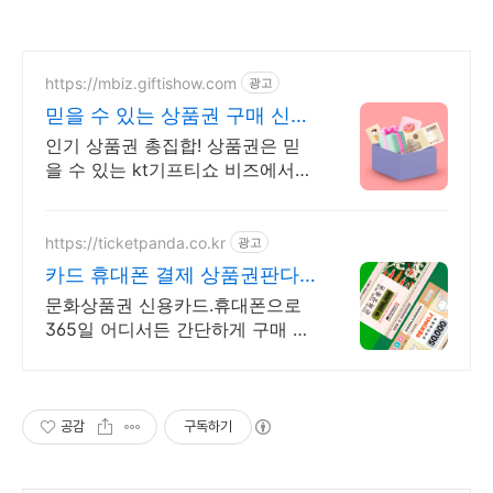
https://mbiz.giftishow.com
광고
믿을 수 있는 상품권 구매 신규
고객 100% 상품혜택!
인기 상품권 총집합! 상품권은 믿
을 수 있는 kt기프티쇼 비즈에서
구매하세요! 취향따라 선택하는 선
택형쿠폰 출시! 최대 20개까지 상
품 구성, 최대 12%할인!
https://ticketpanda.co.kr
광고
카드 휴대폰 결제 상품권판다
신용카드 휴대폰 결제 지원
문화상품권 신용카드.휴대폰으로
365일 어디서든 간단하게 구매 하
세요! 신용카드 휴대폰결제 다양한
결제수단 지원 365일 24시간 발송
공감
구독하기